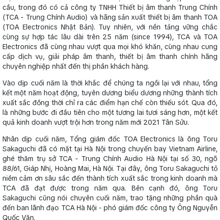
cầu, trong đó có cả công ty TNHH Thiết bị âm thanh Trung Chính
(TCA - Trung Chính Audio) và hãng sản xuất thiết bị âm thanh TOA
(TOA Electronics Nhật Bản). Tuy nhiên, với nền tảng vững chắc
cùng sự hợp tác lâu dài trên 25 năm (since 1994), TCA và TOA
Electronics đã cùng nhau vượt qua mọi khó khăn, cùng nhau cung
cấp dịch vụ, giải pháp âm thanh, thiết bị âm thanh chính hãng
chuyên nghiệp nhất đến thị phần khách hàng.
Vào dịp cuối năm là thời khắc để chúng ta ngồi lại với nhau, tổng
kết một năm hoạt động, tuyên dương biểu dương những thành tích
xuất sắc đồng thời chỉ ra các điểm hạn chế còn thiếu sót. Qua đó,
là những bước đi đầu tiên cho một tương lai tươi sáng hơn, một kết
quả kinh doanh vượt trội hơn trong năm mới 2021 Tân Sửu.
Nhân dịp cuối năm, Tổng giám đốc TOA Electronics là ông Toru
Sakaguchi đã có mặt tại Hà Nội trong chuyến bay Vietnam Airline,
ghé thăm trụ sở TCA - Trung Chính Audio Hà Nội tại số 30, ngõ
88/61, Giáp Nhị, Hoàng Mai, Hà Nội. Tại đây, ông Toru Sakaguchi tỏ
niềm cảm ơn sâu sắc đến thành tích xuất sắc trong kinh doanh mà
TCA đã đạt được trong năm qua. Bên cạnh đó, ông Toru
Sakaguchi cũng nói chuyên cuối năm, trao tặng những phần quà
đến ban lãnh đạo TCA Hà Nội - phó giám đốc công ty Ông Nguyễn
Quốc Văn.