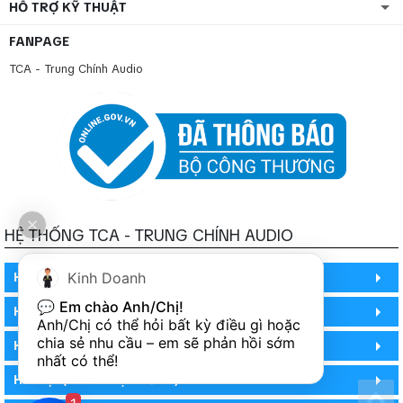
HỖ TRỢ KỸ THUẬT
FANPAGE
TCA - Trung Chính Audio
HỆ THỐNG TCA - TRUNG CHÍNH AUDIO
HỒ CHÍ MINH
Kinh Doanh
💬 
Em chào Anh/Chị!
HỒ CHÍ MINH
Anh/Chị có thể hỏi bất kỳ điều gì hoặc 
chia sẻ nhu cầu – em sẽ phản hồi sớm 
HỒ CHÍ MINH (PHÒNG BẢO HÀNH)
nhất có thể!
HÀ NỘI (DEMO HỆ THỐNG)