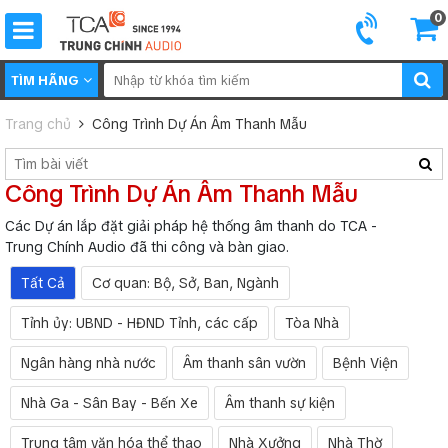
0
TÌM HÃNG
Trang chủ
Công Trình Dự Án Âm Thanh Mẫu
Công Trình Dự Án Âm Thanh Mẫu
Các Dự án lắp đặt giải pháp hệ thống âm thanh do TCA -
Trung Chính Audio đã thi công và bàn giao.
Tất Cả
Cơ quan: Bộ, Sở, Ban, Ngành
Tỉnh ủy: UBND - HĐND Tỉnh, các cấp
Tòa Nhà
Ngân hàng nhà nước
Âm thanh sân vườn
Bệnh Viện
Nhà Ga - Sân Bay - Bến Xe
Âm thanh sự kiện
Trung tâm văn hóa thể thao
Nhà Xưởng
Nhà Thờ