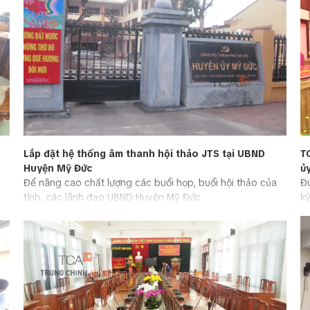
Lắp đặt hệ thống âm thanh hội thảo JTS tại UBND
T
Huyện Mỹ Đức
ủ
Để nâng cao chất lượng các buổi họp, buổi hội thảo của
Đú
tỉnh, các lãnh đạo UBND Huyện Mỹ Đức
k