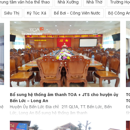
rung tâm văn hóa thể thao
Nhà Xưởng
Nhà Thờ
Trường Họ
Siêu Thị
Ký Túc Xá
Bể Bơi - Công Viên Nước
Bộ Công A
Bổ sung hệ thống âm thanh TOA + JTS cho huyện ủy
T
Bến Lức – Long An
T
hệ
Huyện Ủy Bến Lức Địa chỉ: 211 QL1A, TT. Bến Lức, Bến
Để
Lức, Long An Bổ sung hệ thống âm thanh
tỉ