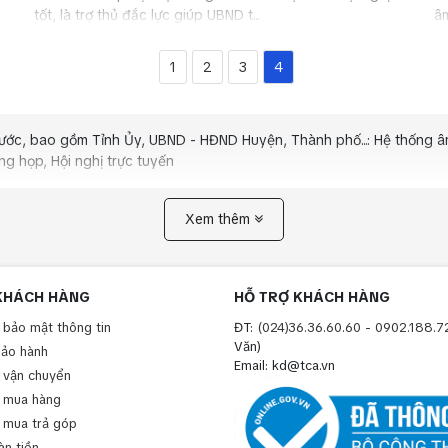
tốt, là trợ thủ đắc lực giúp UBND t...
âm
1
2
3
4
ớc, bao gồm Tỉnh Ủy, UBND - HĐND Huyện, Thành phố...: Hệ thống 
g họp, Hội nghị trực tuyến
Xem thêm
KHÁCH HÀNG
HỖ TRỢ KHÁCH HÀNG
 bảo mật thông tin
ĐT:
(024)36.36.60.60
-
0902.188.7
Văn)
bảo hành
Email: kd@tca.vn
 vận chuyển
 mua hàng
 mua trả góp
àn tiền