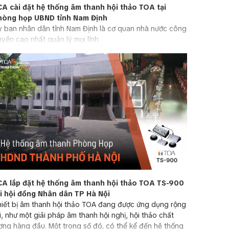
CA cài đặt hệ thống âm thanh hội thảo TOA tại
hòng họp UBND tỉnh Nam Định
y ban nhân dân tỉnh Nam Định là cơ quan nhà nước công
yền cao nhất quản lý mọi lĩnh
CA lắp đặt hệ thống âm thanh hội thảo TOA TS-900
ại hội đồng Nhân dân TP Hà Nội
iết bị âm thanh hội thảo TOA đang được ứng dụng rộng
i, như một giải pháp âm thanh hội nghị, hội thảo chất
ợng hàng đầu. Một trong số đó, có thể kể đến hệ thống