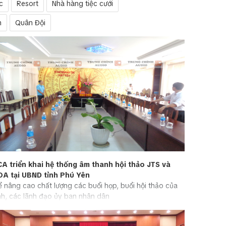
c
Resort
Nhà hàng tiệc cưới
n
Quân Đội
CA triển khai hệ thống âm thanh hội thảo JTS và
OA tại UBND tỉnh Phú Yên
 nâng cao chất lượng các buổi họp, buổi hội thảo của
nh, các lãnh đạo ủy ban nhân dân