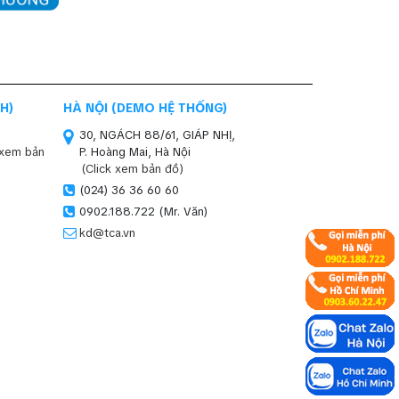
H)
HÀ NỘI (DEMO HỆ THỐNG)
30, NGÁCH 88/61, GIÁP NHỊ,
 xem bản
P. Hoàng Mai, Hà Nội
(Click xem bản đồ)
(024) 36 36 60 60
0902.188.722 (Mr. Văn)
kd@tca.vn