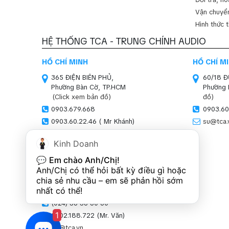
Vận chuyển
Hình thức 
HỆ THỐNG TCA - TRUNG CHÍNH AUDIO
HỒ CHÍ MINH
HỒ CHÍ M
365 ĐIỆN BIÊN PHỦ,
60/18 
Phường Bàn Cờ, TP.HCM
Phường 
(Click xem bản đồ)
đồ)
0903.679.668
0903.60
0903.60.22.46 ( Mr Khánh)
su@tca.
sales01@tca.vn
Kinh Doanh
HÀ NỘI (SHOWROOM)
💬 
Em chào Anh/Chị!
SN 47-51, LOUIS XI,
Anh/Chị có thể hỏi bất kỳ điều gì hoặc 
Khu đô thị Louis,
chia sẻ nhu cầu – em sẽ phản hồi sớm 
P.Hoàng Mai, Hà Nội
nhất có thể!
(Click xem bản đồ)
(024) 36 36 60 60
1
0902.188.722 (Mr. Văn)
kd@tca.vn