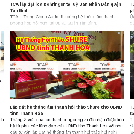
TCA lắp đặt loa Behringer tại Uỷ Ban Nhân Dân quận
T
Tân Bình
p
TCA – Trung Chính Audio thi công hệ thống âm thanh
Ủ
phòng họp hội nghị tại UBND Quận Tân Bình.
qu
g
Lắp đặt hệ thống âm thanh hội thảo Shure cho UBND
T
tỉnh Thanh Hóa
t
nh
Tháng 5 vừa qua, amthanhcongcong.vn đã nhận được liên
Th
hệ từ phía các lãnh đạo của UBND tỉnh Thanh Hóa với nhu
rã
cầu tư vấn lắp đặt hệ thống âm thanh hội thảo hội nghị
lư