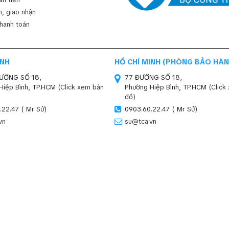
, giao nhận
thanh toán
INH
HỒ CHÍ MINH (PHÒNG BẢO HÀN
ĐƯỜNG SỐ 18,
77 ĐƯỜNG SỐ 18,
Hiệp Bình, TP.HCM
(Click xem bản
Phường Hiệp Bình, TP.HCM
(Click
đồ)
.22.47 ( Mr Sử)
0903.60.22.47 ( Mr Sử)
vn
su@tca.vn