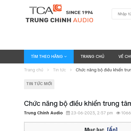
TÌM THEO HÃNG
TRANG CHỦ
VỀ CH
Trang chủ
Tin tức
Chức năng bộ điều khiển trun
TIN TỨC MỚI
Chức năng bộ điều khiển trung tâm 
Trung Chính Audio
23-06-2025, 2:57 pm
1066
Mục lục
[Ẩn]