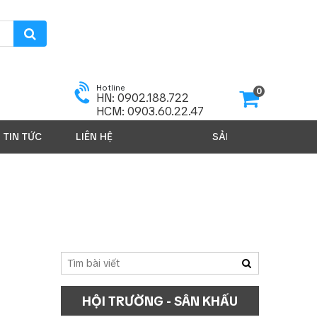
Hotline
0
HN: 0902.188.722
HCM: 0903.60.22.47
TIN TỨC
LIÊN HỆ
SẢN PHẨM 2026
HỘI TRƯỜNG - SÂN KHẤU