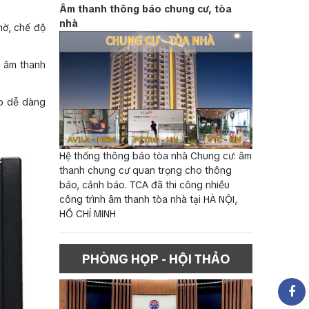
Âm thanh thông báo chung cư, tòa
nhà
hờ, chế độ
g âm thanh
úp dễ dàng
Hệ thống thông báo tòa nhà Chung cư: âm
thanh chung cư quan trọng cho thông
báo, cảnh báo. TCA đã thi công nhiều
công trình âm thanh tòa nhà tại HÀ NỘI,
HỒ CHÍ MINH
PHÒNG HỌP - HỘI THẢO