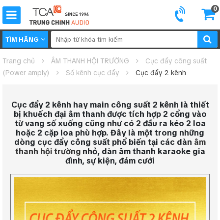
0
TÌM HÃNG
Trang chủ
ÂM THANH HỘI TRƯỜNG
Cục đẩy công suất
(Power amply)
Số kênh cục đẩy
Cục đẩy 2 kênh
Cục đẩy 2 kênh hay main công suất 2 kênh là thiết
bị khuếch đại âm thanh được tích hợp 2 cổng vào
từ vang số xuống cũng như có 2 đầu ra kéo 2 loa
hoặc 2 cặp loa phù hợp. Đây là một trong những
dòng cục đẩy công suất phổ biến tại các dàn
âm
thanh hội trường
nhỏ, dàn âm thanh karaoke gia
đình, sự kiện, đám cưới