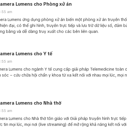
amera Lumens cho Phòng xử án
0:55 am
mera Lumens ứng dụng phòng xử án biến một phòng xử án truyền th
iện đại, có thể ghi hình, truyền trực tiếp và lưu trữ dữ liệu số, đảm b
ng bằng và dễ dàng truy xuất cho các bên liên quan.
amera Lumens cho Y tế
0:55 am
ra Lumens cho ngành Y tế cung cấp giải pháp Telemedicine toàn d
 sóc – cứu chữa hội chẩn y khoa từ xa kết nối với nhau mọi lúc, mọi n
amera Lumens cho Nhà thờ
0:55 am
ra Lumens cho Nhà thờ tôn giáo với Giải pháp truyền hình trực tiếp
 tin mọi lúc, mọi nơi (live streaming) để mở rộng khả năng kết nối với