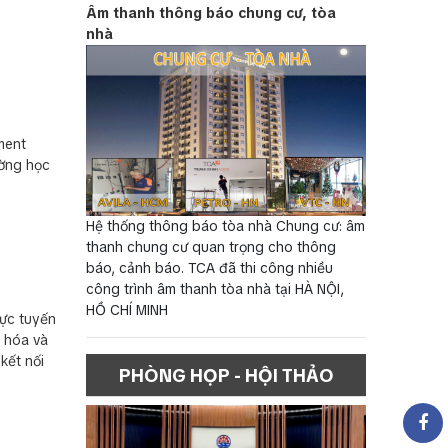
Âm thanh thông báo chung cư, tòa
nhà
ment
ường học
Hệ thống thông báo tòa nhà Chung cư: âm
thanh chung cư quan trọng cho thông
báo, cảnh báo. TCA đã thi công nhiều
công trình âm thanh tòa nhà tại HÀ NỘI,
HỒ CHÍ MINH
ực tuyến
u hóa và
kết nối
PHÒNG HỌP - HỘI THẢO