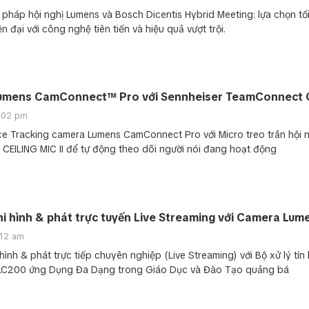
i pháp hội nghị Lumens và Bosch Dicentis Hybrid Meeting: lựa chọn tố
 đại với công nghệ tiên tiến và hiệu quả vượt trội.
Lumens CamConnect™ Pro với Sennheiser TeamConnect C
2:02 pm
ce Tracking camera Lumens CamConnect Pro với Micro treo trần hội 
 CEILING MIC II để tự động theo dõi người nói đang hoạt động
hi hình & phát trực tuyến Live Streaming với Camera Lum
:12 am
hình & phát trực tiếp chuyên nghiệp (Live Streaming) với Bộ xử lý tín 
LC200 ứng Dụng Đa Dạng trong Giáo Dục và Đào Tạo quảng bá