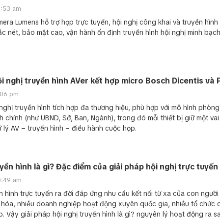
0:53 am
ra Lumens hỗ trợ họp trực tuyến, hội nghị công khai và truyền hình
sắc nét, bảo mật cao, vận hành ổn định truyền hình hội nghị minh bạc
i nghị truyền hình AVer kết hợp micro Bosch Dicentis và
:06 pm
 nghị truyền hình tích hợp đa thương hiệu, phù hợp với mô hình phòn
 chính (như UBND, Sở, Ban, Ngành), trong đó mỗi thiết bị giữ một vai 
ử lý AV – truyền hình – điều hành cuộc họp.
yền hình là gì? Đặc điểm của giải pháp hội nghị trực tuyến
0:49 am
n hình trực tuyến ra đời đáp ứng nhu cầu kết nối từ xa của con người 
 hóa, nhiều doanh nghiệp hoạt động xuyên quốc gia, nhiều tổ chức 
. Vậy giải pháp hội nghị truyền hình là gì? nguyên lý hoạt động ra s