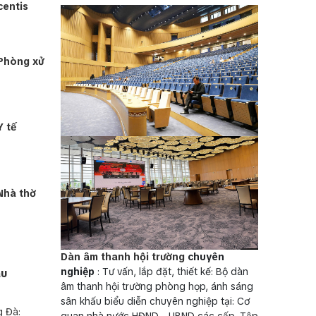
centis
Phòng xử
 tế
Nhà thờ
Dàn âm thanh hội trường
chuyên
nghiệp
: Tư vấn, lắp đặt, thiết kế: Bộ dàn
ẫu
âm thanh hội trường phòng họp, ánh sáng
sân khấu biểu diễn chuyên nghiệp tại: Cơ
g Đà:
quan nhà nước HĐND - UBND các cấp, Tập