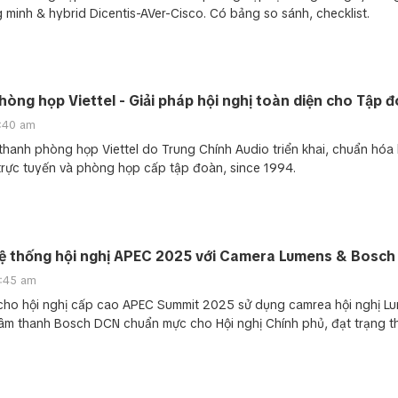
g minh & hybrid Dicentis-AVer-Cisco. Có bảng so sánh, checklist.
òng họp Viettel - Giải pháp hội nghị toàn diện cho Tập 
1:40 am
thanh phòng họp Viettel do Trung Chính Audio triển khai, chuẩn hóa
 trực tuyến và phòng họp cấp tập đoàn, since 1994.
hệ thống hội nghị APEC 2025 với Camera Lumens & Bosch 
1:45 am
cho hội nghị cấp cao APEC Summit 2025 sử dụng camrea hội nghị L
âm thanh Bosch DCN chuẩn mực cho Hội nghị Chính phủ, đạt trạng t