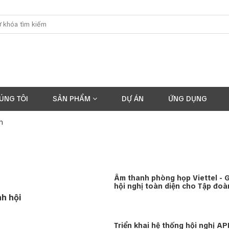
ÚNG TÔI
SẢN PHẨM
DỰ ÁN
ỨNG DỤNG
h
Âm thanh phòng họp Viettel - G
hội nghị toàn diện cho Tập đoà
h hội
Triển khai hệ thống hội nghị A