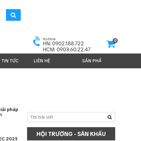
Hotline
0
HN: 0902.188.722
HCM: 0903.60.22.47
TIN TỨC
LIÊN HỆ
SẢN PHẨM 2026
iải pháp
n
HỘI TRƯỜNG - SÂN KHẤU
PEC 2025