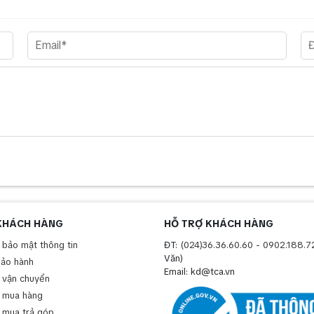
KHÁCH HÀNG
HỖ TRỢ KHÁCH HÀNG
 bảo mật thông tin
ĐT:
(024)36.36.60.60
-
0902.188.7
Văn)
bảo hành
Email: kd@tca.vn
 vận chuyển
 mua hàng
 mua trả góp