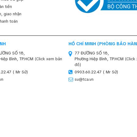
àn tiền
, giao nhận
thanh toán
INH
HỒ CHÍ MINH (PHÒNG BẢO HÀN
ĐƯỜNG SỐ 18,
77 ĐƯỜNG SỐ 18,
Hiệp Bình, TP.HCM
(Click xem bản
Phường Hiệp Bình, TP.HCM
(Click
đồ)
.22.47 ( Mr Sử)
0903.60.22.47 ( Mr Sử)
vn
su@tca.vn