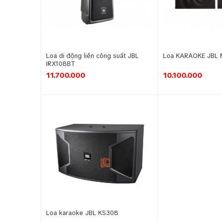
Loa di động liền công suất JBL
Loa KARAOKE JBL
IRX108BT
11.700.000
10.100.000
Loa karaoke JBL KS308