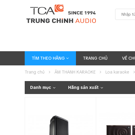
TÌM THEO HÃNG
TRANG CHỦ
VỀ CH
Trang chủ
ÂM THANH KARAOKE
Loa karaoke
Danh mục
Hãng sản xuất