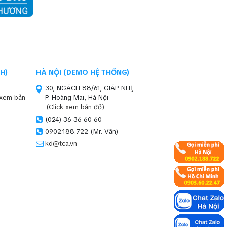
H)
HÀ NỘI (DEMO HỆ THỐNG)
30, NGÁCH 88/61, GIÁP NHỊ,
 xem bản
P. Hoàng Mai, Hà Nội
(Click xem bản đồ)
(024) 36 36 60 60
0902.188.722 (Mr. Văn)
kd@tca.vn