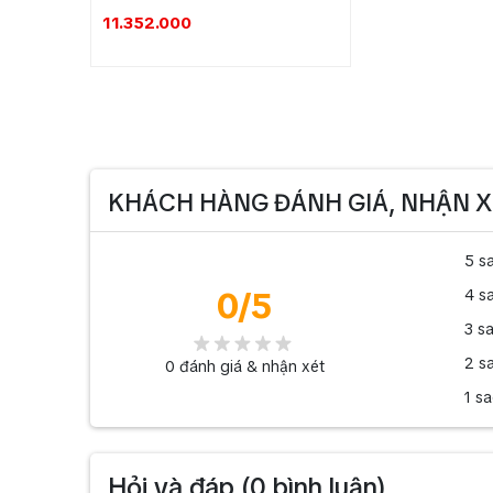
11.352.000
KHÁCH HÀNG ĐÁNH GIÁ, NHẬN X
5 s
0
/5
4 s
3 s
2 s
0
đánh giá & nhận xét
1 s
Hỏi và đáp (
0
bình luận)