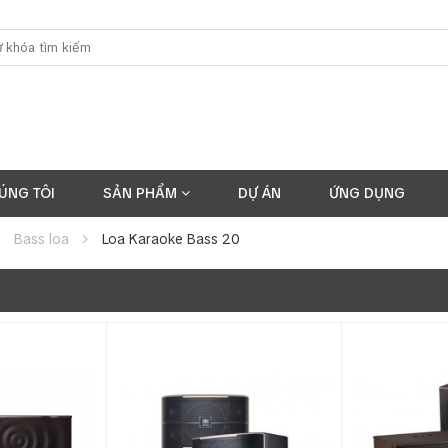
ÚNG TÔI
SẢN PHẨM
DỰ ÁN
ỨNG DỤNG
Bass loa
Loa Karaoke Bass 20