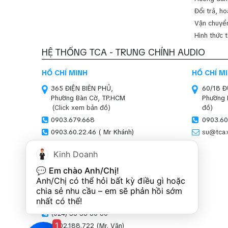
Đổi trả, ho
Vận chuyển
Hình thức 
HỆ THỐNG TCA - TRUNG CHÍNH AUDIO
HỒ CHÍ MINH
HỒ CHÍ M
365 ĐIỆN BIÊN PHỦ,
60/18 
Phường Bàn Cờ, TP.HCM
Phường 
(Click xem bản đồ)
đồ)
0903.679.668
0903.60
0903.60.22.46 ( Mr Khánh)
su@tca.
sales01@tca.vn
Kinh Doanh
HÀ NỘI (SHOWROOM)
💬 
Em chào Anh/Chị!
SN 47-51, LOUIS XI,
Anh/Chị có thể hỏi bất kỳ điều gì hoặc 
Khu đô thị Louis,
chia sẻ nhu cầu – em sẽ phản hồi sớm 
P.Hoàng Mai, Hà Nội
nhất có thể!
(Click xem bản đồ)
(024) 36 36 60 60
1
0902.188.722 (Mr. Văn)