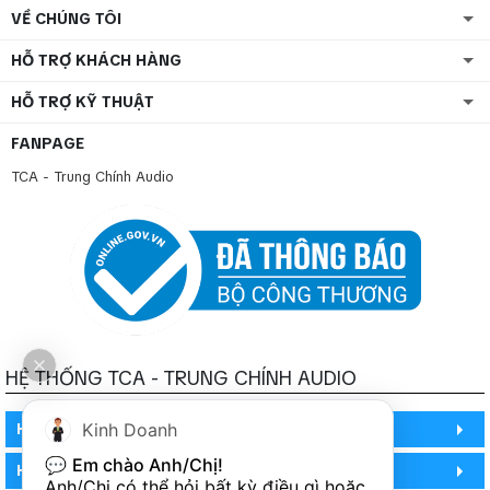
VỀ CHÚNG TÔI
HỖ TRỢ KHÁCH HÀNG
HỖ TRỢ KỸ THUẬT
FANPAGE
TCA - Trung Chính Audio
HỆ THỐNG TCA - TRUNG CHÍNH AUDIO
Kinh Doanh
HỒ CHÍ MINH
💬 
Em chào Anh/Chị!
HỒ CHÍ MINH
Anh/Chị có thể hỏi bất kỳ điều gì hoặc 