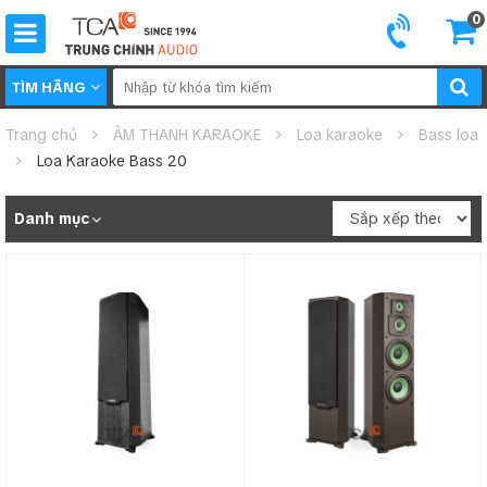
0
TÌM HÃNG
Trang chủ
ÂM THANH KARAOKE
Loa karaoke
Bass loa
Loa Karaoke Bass 20
Danh mục