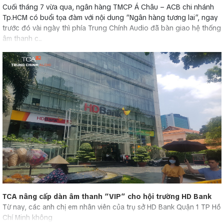
Cuối tháng 7 vừa qua, ngân hàng TMCP Á Châu – ACB chi nhánh
Tp.HCM có buổi tọa đàm với nội dung “Ngân hàng tương lai”, ngay
trước đó vài ngày thì phía Trung Chính Audio đã bàn giao hệ thống
âm thanh c...
TCA nâng cấp dàn âm thanh “VIP” cho hội trường HD Bank
Từ nay, các anh chị em nhân viên của trụ sở HD Bank Quận 1 TP Hồ
Chí Minh không