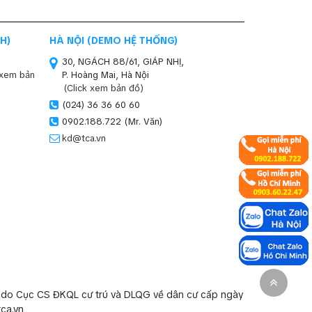
H)
HÀ NỘI (DEMO HỆ THỐNG)
30, NGÁCH 88/61, GIÁP NHỊ,
 xem bản
P. Hoàng Mai, Hà Nội
(Click xem bản đồ)
(024) 36 36 60 60
0902.188.722 (Mr. Văn)
kd@tca.vn
 do Cục CS ĐKQL cư trú và DLQG về dân cư cấp ngày
tca.vn