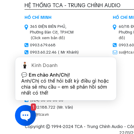
HỆ THỐNG TCA - TRUNG CHÍNH AUDIO
HỒ CHÍ MINH
HỒ CHÍ M
365 ĐIỆN BIÊN PHỦ,
60/18 
Phường Bàn Cờ, TP.HCM
Phường 
(Click xem bản đồ)
đồ)
0903.679.668
0903.60
0903.60.22.46 ( Mr Khánh)
su@tca.
sales01@tca.vn
Kinh Doanh
HÀ NỘI (SHOWROOM)
💬 
Em chào Anh/Chị!
SN 47-51, LOUIS XI,
Anh/Chị có thể hỏi bất kỳ điều gì hoặc 
Khu đô thị Louis,
chia sẻ nhu cầu – em sẽ phản hồi sớm 
P.Hoàng Mai, Hà Nội
nhất có thể!
(Click xem bản đồ)
(024) 36 36 60 60
1
0902.188.722 (Mr. Văn)
kd@tca.vn
Copyright © 1994-2024 TCA - Trung Chính Audio - Cô
22/11/2