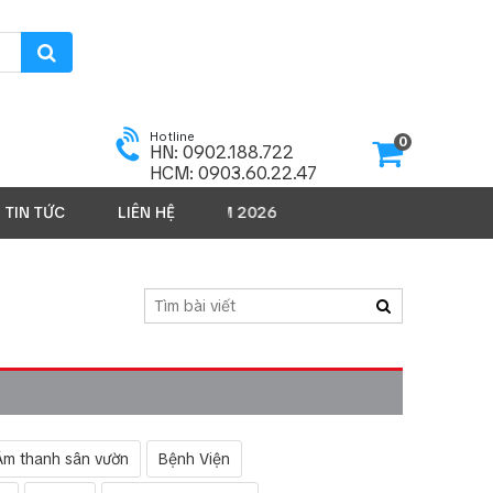
Hotline
0
HN: 0902.188.722
HCM: 0903.60.22.47
TIN TỨC
LIÊN HỆ
SẢN PHẨM 2026
Âm thanh sân vườn
Bệnh Viện