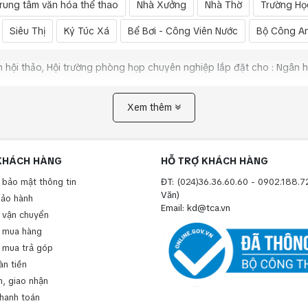
rung tâm văn hóa thể thao
Nhà Xưởng
Nhà Thờ
Trường Họ
Siêu Thị
Ký Túc Xá
Bể Bơi - Công Viên Nước
Bộ Công A
 hội thảo, Hội trường phòng họp chuyên nghiệp lắp đặt cho : Ngân 
Xem thêm
KHÁCH HÀNG
HỖ TRỢ KHÁCH HÀNG
 bảo mật thông tin
ĐT:
(024)36.36.60.60
-
0902.188.7
Văn)
bảo hành
Email: kd@tca.vn
 vận chuyển
 mua hàng
 mua trả góp
àn tiền
, giao nhận
thanh toán