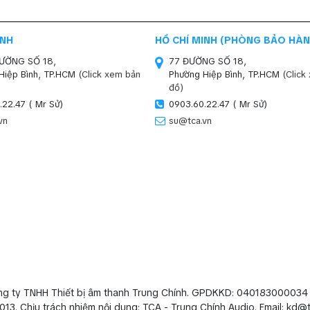
INH
HỒ CHÍ MINH (PHÒNG BẢO HÀN
ĐƯỜNG SỐ 18,
77 ĐƯỜNG SỐ 18,
Hiệp Bình, TP.HCM
(Click xem bản
Phường Hiệp Bình, TP.HCM
(Click
đồ)
.22.47 ( Mr Sử)
0903.60.22.47 ( Mr Sử)
vn
su@tca.vn
ng ty TNHH Thiết bị âm thanh Trung Chính. GPDKKD: 040183000034
013. Chịu trách nhiệm nội dung: TCA - Trung Chính Audio. Email: kd@