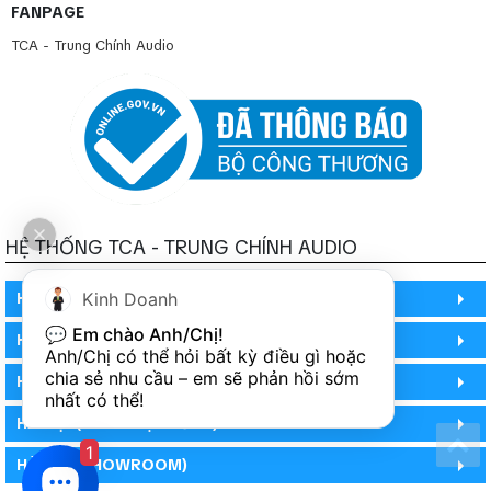
FANPAGE
TCA - Trung Chính Audio
HỆ THỐNG TCA - TRUNG CHÍNH AUDIO
Kinh Doanh
HỒ CHÍ MINH
💬 
Em chào Anh/Chị!
HỒ CHÍ MINH
Anh/Chị có thể hỏi bất kỳ điều gì hoặc 
chia sẻ nhu cầu – em sẽ phản hồi sớm 
HỒ CHÍ MINH (PHÒNG BẢO HÀNH)
nhất có thể!
HÀ NỘI (DEMO HỆ THỐNG)
1
HÀ NỘI (SHOWROOM)