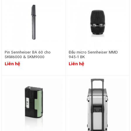
Chúng tôi thường xuyên có những chương trình khuyến
mại, tri ân khách hàng, các thẻ voucher giảm giá trực
tiếp dành tặng khách hàng thân thiết của công ty.
Thái độ phục vụ tận tình, chu đáo, chính sách bảo
hành, hậu mãi dài hạn, khách hàng sẽ yên tâm khi mua
hàng
Đặt hàng, liên hệ dễ dàng thông qua hệ thống chi
nhánh tại Hà Nội và website, Hotline. Mọi thắc mắc xin
vui lòng liên hệ 0904.38.28.58 hoặc email kd@tca.vn .
Pin Sennheiser BA 60 cho
Đầu micro Sennheiser MMD
SKM6000 & SKM9000
945-1 BK
Trân trọng cảm ơn quý khách hàng đã ủng hộ TCA – Trường
Liên hệ
Liên hệ
Chính Audio trong thời gian qua.
Từ khóa chính
Phụ kiện chân micro, đầu kẹp micro, vỏ micro, vỏ
bọc thân micro, vỏ bọc micro, chống lăn micro, vỏ
bọc micro khong day, đầu bọc micro